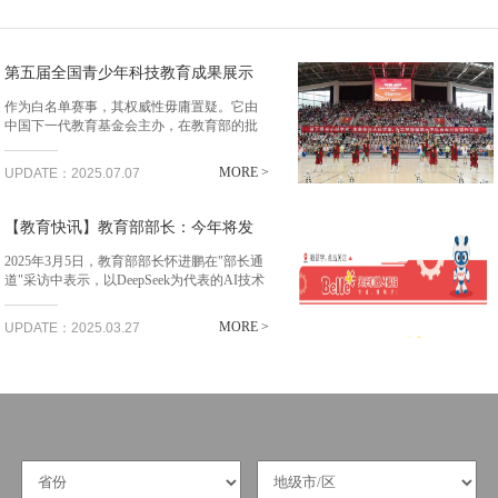
第五届全国青少年科技教育成果展示
大赛
作为白名单赛事，其权威性毋庸置疑。它由
中国下一代教育基金会主办，在教育部的批
______
准与指导下开展，严格遵循相关规定和要
求。对于学生而言，参与该大赛并获奖意义
MORE >
UPDATE：2025.07.07
重大。在当前的教育环境下，青科赛的奖项
在综合评价招...
【教育快讯】教育部部长：今年将发
布AI教育白皮书
2025年3月5日，教育部部长怀进鹏在"部长通
道"采访中表示，以DeepSeek为代表的AI技术
______
正推动教育领域深刻变革，强调今年将发布
《人工智能教育白皮书》。他指出，人工智
MORE >
UPDATE：2025.03.27
能突破传统教育"不可能三角"...