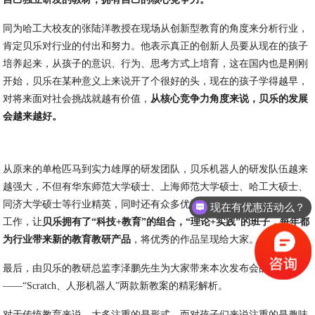
同为哈工大校友的张陆洋教授在现场从创新型教育的角度来分析行业，
肯定贝乐对行业的付出和努力。他表示真正的创新人员要从现在的孩子
培养起来，从孩子的意识、行为、思考方式上培育，这在国内也是刚刚
开始，贝乐在某种意义上来说开了个很好的头，现在的孩子学得越早，
对将来面对社会挑战就越有价值，
从核心竞争力角度来说，贝乐的发展
会越来越好。
从原来的单枪匹马到实力雄厚的研发团队，贝乐机器人的研发队伍越来
越强大，不但有华东师范大学硕士、上海师范大学硕士、哈工大硕士、
同济大学硕士等行业精英，同时还有众多优秀的员工加入到贝乐的研发
现在有优惠活动么？
工作，让
贝乐拥有了“科技+教育”的组合，“理论+实践”的班子，每年都
为行业带来新的教育教研产品
，将优秀的作品呈现给大家。
最后，由贝乐的教研总监李泽鹏先生为大家带来本次发布会的主角
——“Scratch、人形机器人”两款新教案的精彩解析。
对于传统教育来说，大多注重的是形式，而对孩子们来说注重的是趣味