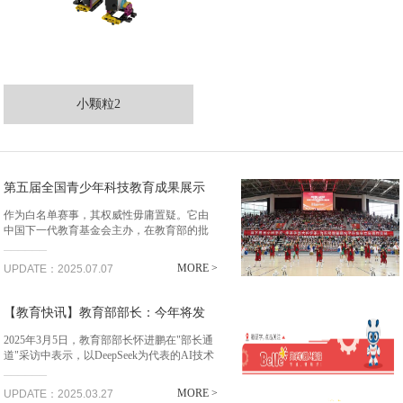
小颗粒2
第五届全国青少年科技教育成果展示
大赛
作为白名单赛事，其权威性毋庸置疑。它由
中国下一代教育基金会主办，在教育部的批
______
准与指导下开展，严格遵循相关规定和要
求。对于学生而言，参与该大赛并获奖意义
MORE >
UPDATE：2025.07.07
重大。在当前的教育环境下，青科赛的奖项
在综合评价招...
【教育快讯】教育部部长：今年将发
布AI教育白皮书
2025年3月5日，教育部部长怀进鹏在"部长通
道"采访中表示，以DeepSeek为代表的AI技术
______
正推动教育领域深刻变革，强调今年将发布
《人工智能教育白皮书》。他指出，人工智
MORE >
UPDATE：2025.03.27
能突破传统教育"不可能三角"...