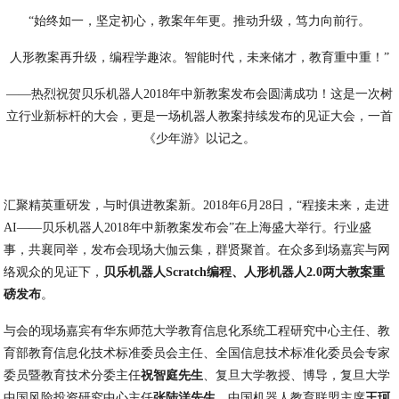
“始终如一，坚定初心，教案年年更。推动升级，笃力向前行。
人形教案再升级，编程学趣浓。智能时代，未来储才，教育重中重！”
——热烈祝贺贝乐机器人2018年中新教案发布会圆满成功！这是一次树
立行业新标杆的大会，更是一场机器人教案持续发布的见证大会，一首
《少年游》以记之。
汇聚精英重研发，与时俱进教案新。2018年6月28日，“程接未来，走进
AI——贝乐机器人2018年中新教案发布会”在上海盛大举行。行业盛
事，共襄同举，发布会现场大伽云集，群贤聚首。在众多到场嘉宾与网
络观众的见证下，
贝乐机器人Scratch编程、人形机器人2.0两大教案重
磅发布
。
与会的现场嘉宾有华东师范大学教育信息化系统工程研究中心主任、教
育部教育信息化技术标准委员会主任、全国信息技术标准化委员会专家
委员暨教育技术分委主任
祝智庭先生
、复旦大学教授、博导，复旦大学
中国风险投资研究中心主任
张陆洋先生
、中国机器人教育联盟主席
王珂