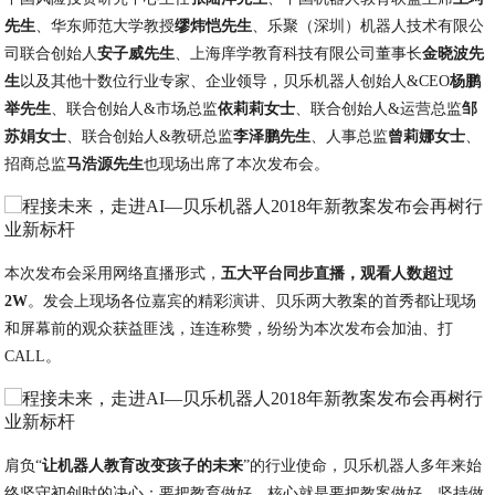
先生
、华东师范大学教授
缪炜恺先生
、乐聚（深圳）机器人技术有限公
司联合创始人
安子威先生
、上海庠学教育科技有限公司董事长
金晓波先
生
以及其他十数位行业专家、企业领导，贝乐机器人创始人&CEO
杨鹏
举先生
、联合创始人&市场总监
依莉莉女士
、联合创始人&运营总监
邹
苏娟女士
、联合创始人&教研总监
李泽鹏先生
、人事总监
曾莉娜女士
、
招商总监
马浩源先生
也现场出席了本次发布会。
本次发布会采用网络直播形式，
五大平台同步直播，观看人数超过
2W
。发会上现场各位嘉宾的精彩演讲、贝乐两大教案的首秀都让现场
和屏幕前的观众获益匪浅，连连称赞，纷纷为本次发布会加油、打
CALL。
肩负“
让机器人教育改变孩子的未来
”的行业使命，贝乐机器人多年来始
终坚守初创时的决心：要把教育做好，核心就是要把教案做好，坚持做